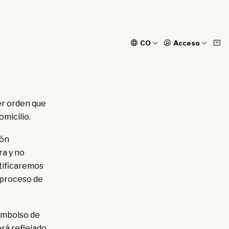
CO
Acceso
er orden que
micilio.
ión
ra y no
tificaremos
 proceso de
eembolso de
rá reflejado