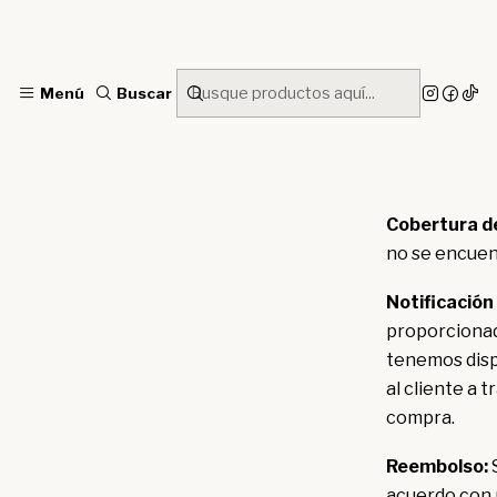
Menú
Buscar
Cobertura d
no se encuen
Notificación
proporcionad
tenemos disp
al cliente a
compra.
Reembolso:
S
acuerdo con n