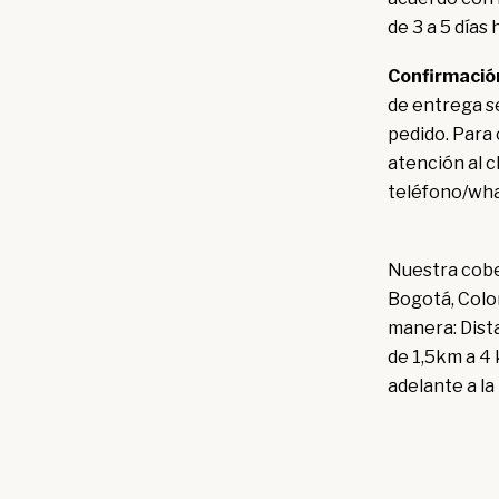
de 3 a 5 días
Confirmació
de entrega s
pedido. Para 
atención al 
teléfono/wh
Nuestra cober
Bogotá, Colom
manera: Dista
de 1,5km a 4 
adelante a la