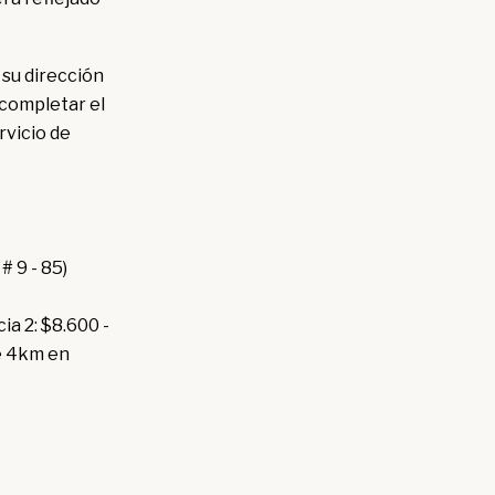
 su dirección
completar el
rvicio de
# 9 - 85)
ia 2: $8.600 -
de 4km en