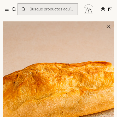
Inicio
Menú
Masa Madre
Pan Ciabatta