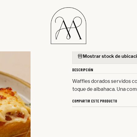
Inicio
Menú
Desayunos
Waffle Especial
|
Waffle Espe
Mostrar stock de ubicac
DESCRIPCIÓN
Waffles dorados servidos co
toque de albahaca. Una comb
COMPARTIR ESTE PRODUCTO