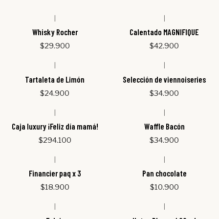
|
|
Whisky Rocher
Calentado MAGNIFIQUE
$29.900
$42.900
|
|
Out of stock
Tartaleta de Limón
Selección de viennoiseries
$24.900
$34.900
|
|
Caja luxury ¡Feliz día mamá!
Waffle Bacón
$294.100
$34.900
|
|
Out of stock
Financier paq x 3
Pan chocolate
$18.900
$10.900
|
|
Out of stock