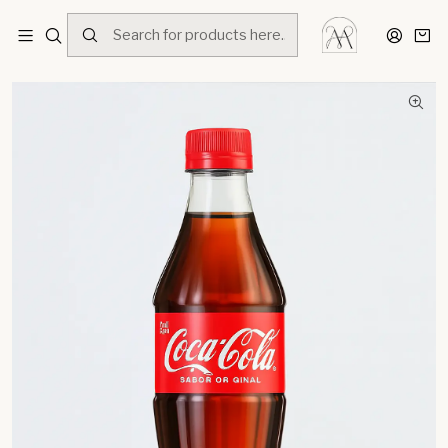
Home
Menú
Bebidas
Bebidas frías
Coca Cola