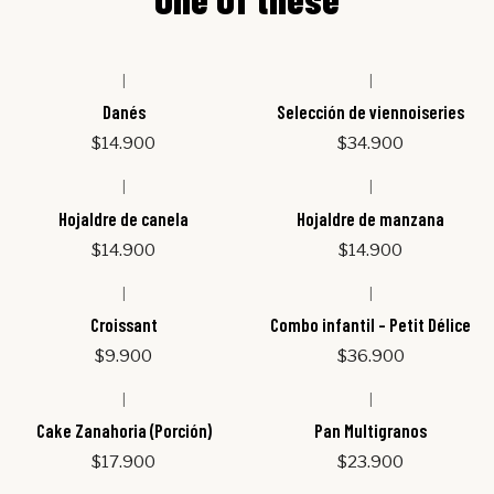
|
|
Out of stock
Out of stock
Danés
Selección de viennoiseries
$14.900
$34.900
|
|
Out of stock
Hojaldre de canela
Hojaldre de manzana
$14.900
$14.900
|
|
Croissant
Combo infantil - Petit Délice
$9.900
$36.900
|
|
Out of stock
Cake Zanahoria (Porción)
Pan Multigranos
$17.900
$23.900