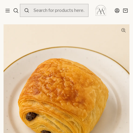
Home
Menú
Hojaldres
Pan chocolate