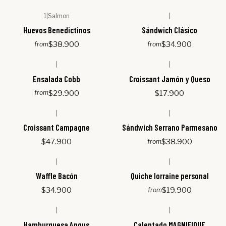
1
|
Salmon
|
Huevos Benedictinos
Sándwich Clásico
$38.900
$34.900
from
from
|
|
Ensalada Cobb
Croissant Jamón y Queso
$29.900
$17.900
from
|
|
Croissant Campagne
Sándwich Serrano Parmesano
$47.900
$38.900
from
|
|
Waffle Bacón
Quiche lorraine personal
$34.900
$19.900
from
|
|
Hamburguesa Angus
Calentado MAGNIFIQUE