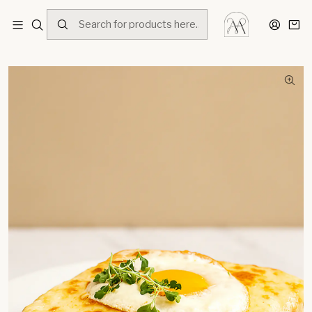
Home
Menú
EL SÁNDWICH ESTÁ DE MODA
Croque monsieur