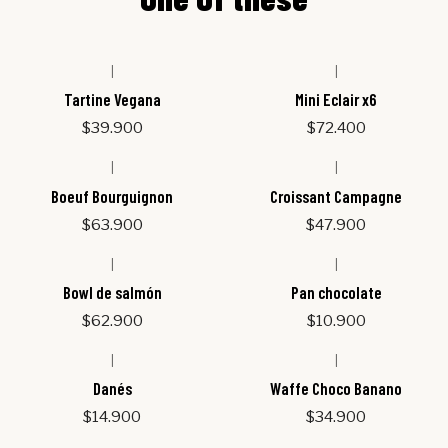
|
|
Tartine Vegana
Mini Eclair x6
$39.900
$72.400
|
|
Boeuf Bourguignon
Croissant Campagne
$63.900
$47.900
|
|
Out of stock
Bowl de salmón
Pan chocolate
$62.900
$10.900
|
|
Out of stock
Danés
Waffe Choco Banano
$14.900
$34.900