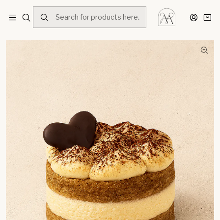
Home
Menú
Postres
Tiramisú