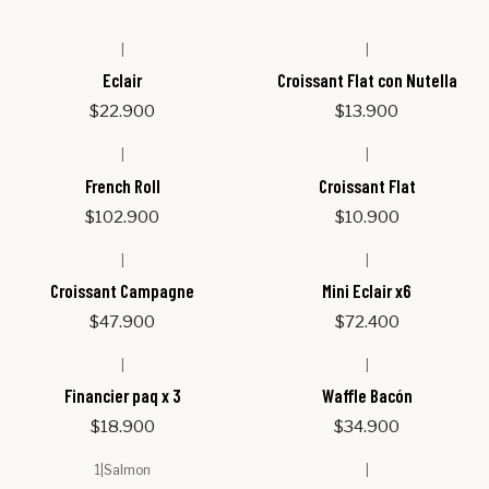
|
|
Eclair
Croissant Flat con Nutella
$22.900
$13.900
|
|
French Roll
Croissant Flat
$102.900
$10.900
|
|
Croissant Campagne
Mini Eclair x6
$47.900
$72.400
|
|
Financier paq x 3
Waffle Bacón
$18.900
$34.900
1
|
Salmon
|