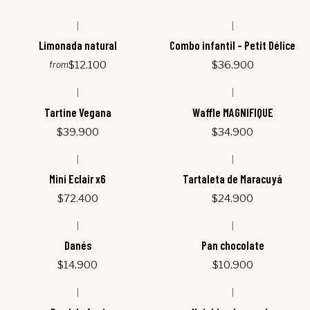
|
|
Limonada natural
Combo infantil - Petit Délice
$12.100
$36.900
from
|
|
Tartine Vegana
Waffle MAGNIFIQUE
$39.900
$34.900
|
|
Mini Eclair x6
Tartaleta de Maracuyá
$72.400
$24.900
|
|
Out of stock
Out of stock
Danés
Pan chocolate
$14.900
$10.900
|
|
Out of stock